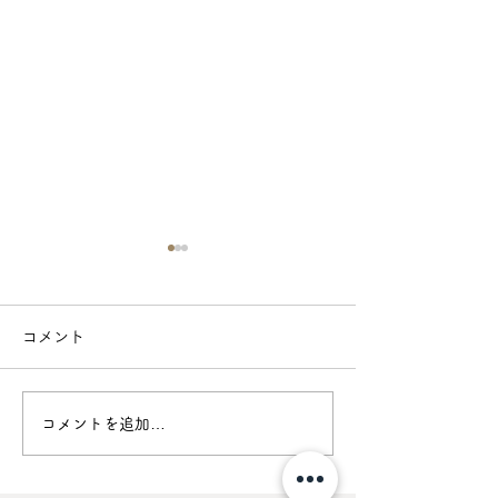
資金計画や住宅ロ－ンの
土地の候補を決
相談に乗っていただけま
すが購入する前
コメント
すか？
ただけますか？
はい、承ります。 恐らく家
はい、承ります。
づくりは初めての経験という
何十年と付き合っ
方が大半ではないでしょう
なので慎重に選び
コメントを追加…
か。 分からない事や不安を
住宅を建てる時は
一つづつ解決していきましょ
トの基礎が必要で
う。そういった設計以外のご
よくないと基礎を