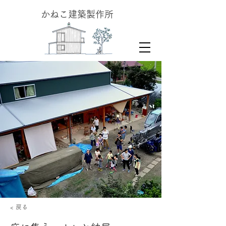
​かねこ建築製作所
< 戻る