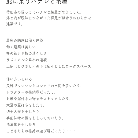
庇に集うハナレと納屋
行田市の端っこにハナレと納屋ができました。
外と内が曖昧につながった裸足が似合うおおらかな
建築です。
農家の納屋は働く建築
働く建築は美しい
杉の節アリ板の清々しさ
リズミカルな垂木の連続
土庇（どびさし）の下は広々としたワークスペース
使い方いろいろ
長靴でワシワシとコンクリの土間を歩いたり、
トラクターの格納庫だったり、
お米や泥付きの野菜をストックしたり、
大豆の豆打ちをしたり、
切干大根を干したり、
手前味噌の樽をしまっておいたり、
洗濯物を干したり、
こどもたちの格好の遊び場だったり・・・