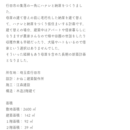
行田市の集落の一角にハナレと納屋をつくりまし
た。
母屋の建て替えの前に老朽化した納屋を建て替え
て、ハナレと納屋をつくり仮住まいする計画です。
建て替えの場合、建築中はアパートや借家暮らしに
なりますが農家さんなので畑や田圃の世話をしたり
収穫作業も早朝だったり、犬猫やハトもいるので借
家という選択はありませんでした。
そういった経緯もあり母屋を含めた長期の新築計画
となりました。
所在地：埼玉県行田市
設計：かねこ建築製作所
施工：江森建設
構造：木造2階建て
面積
敷地面積：2600 ㎡
建築面積： 142 ㎡
１階面積： 92 ㎡
２階面積： 39 ㎡