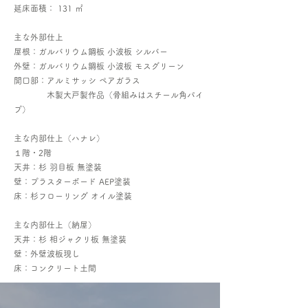
延床面積： 131 ㎡
主な外部仕上
屋根：ガルバリウム鋼板 小波板 シルバー
外壁：ガルバリウム鋼板 小波板 モスグリーン
開口部：アルミサッシ ペアガラス
木製大戸製作品（骨組みはスチール角パイ
プ）
主な内部仕上（ハナレ）
１階・2階
天井：杉 羽目板 無塗装
壁：プラスターボード AEP塗装
床：杉フローリング オイル塗装
主な内部仕上（納屋）
天井：杉 相ジャクリ板 無塗装
壁：外壁波板現し
床：コンクリート土間