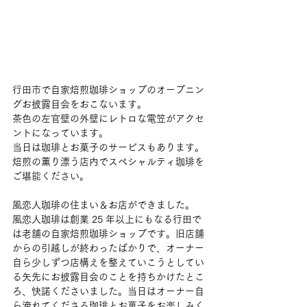
行田市で自家焙煎珈琲ショップのオープニン
グお披露目会をおこないます。
茶色の左官壁の外壁にレトロな電笠がアクセ
ントになっています。
当日は珈琲とお菓子のサービスもあります。
焙煎の薫り漂う店内でスペシャルティ珈琲を
ご堪能ください。
風恋人珈琲の住まい＆お店ができました。
風恋人珈琲は創業 25 年以上にもなる行田で
は老舗の自家焙煎珈琲ショップです。旧店舗
からの引越しが終わったばかりで、オーナー
自ら少しずつ店構えを整えていこうとしてい
る矢先にお披露目会のことを持ちかけたとこ
ろ、快諾くださいました。当日はオーナー自
ら淹れてくださる珈琲とお菓子をお楽しみく