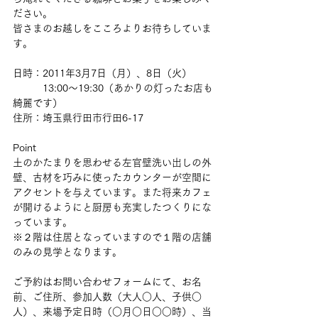
ださい。
皆さまのお越しをこころよりお待ちしていま
す。
日時：2011年3月7日（月）、8日（火）
　　　13:00～19:30（あかりの灯ったお店も
綺麗です）
住所：埼玉県行田市行田6-17
Point
土のかたまりを思わせる左官壁洗い出しの外
壁、古材を巧みに使ったカウンターが空間に
アクセントを与えています。また将来カフェ
が開けるようにと厨房も充実したつくりにな
っています。
※２階は住居となっていますので１階の店舗
のみの見学となります。
ご予約はお問い合わせフォームにて、お名
前、ご住所、参加人数（大人○人、子供○
人）、来場予定日時（○月○日○○時）、当