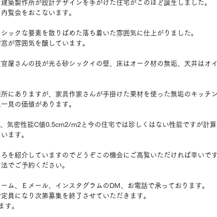
こ建築製作所が設計デザインを手がけた住宅がこのほど誕生しました。
り内覧会をおこないます。
にシックな要素を散りばめた落ち着いた雰囲気に仕上がりました。
字窓が雰囲気を醸しています。
左官屋さんの技が光る砂シックイの壁、床はオーク材の無垢、天井はオ
随所にありますが、家具作家さんが手掛けた栗材を使った無垢のキッチ
は一見の価値があります。
2・K、気密性能C値0.5cm2/m2と今の住宅では珍しくはない性能ですが
ています。
ころを紹介していますのでどうぞこの機会にご高覧いただければ幸いで
方法でご予約ください。
ォーム、Ｅメール、インスタグラムのDM、お電話で承っております。
で定員になり次第募集を終了させていただきます。
ます。