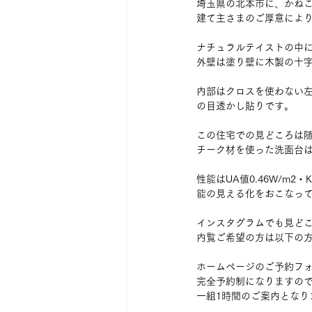
埼玉県の北本市に、かね
建て主さまのご厚意によ
ナチュラルテイストの中
外壁は塗り壁に木製の十
内部はクロスを使わない
の目透かし貼りです。
この住宅での見どころは
チーク材を使った洗面台
性能はUA値0.46W/m
能の見える化をおこなっ
インスタグラムでも見ど
内覧ご希望の方は以下の
ホームページのご予約フ
完全予約制になりますの
一組1時間のご案内となり