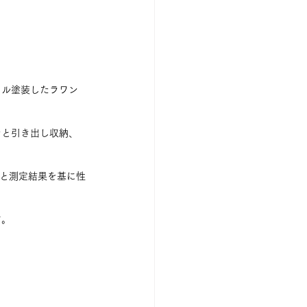
イル塗装したラワン
ンと引き出し収納、
計算と測定結果を基に性
す。