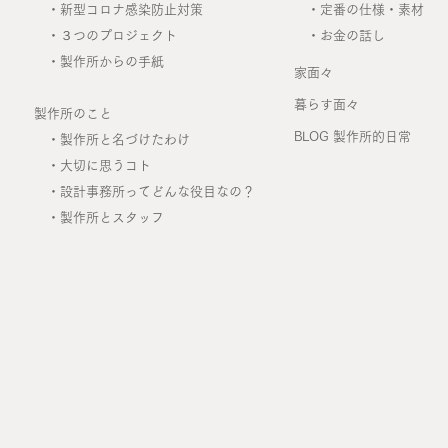
・
新型コロナ感染防止対策
・
定番の仕様・素材
・
３つのプロジェクト
・
お金の話し
・
製作所からの手紙
家面々
暮らす面々
製作所のこと
BLOG 製作所的日常
・
製作所と名づけたわけ
・
大切に思うコト
・
設計事務所ってどんな役目なの？
・
製作所とスタッフ
）