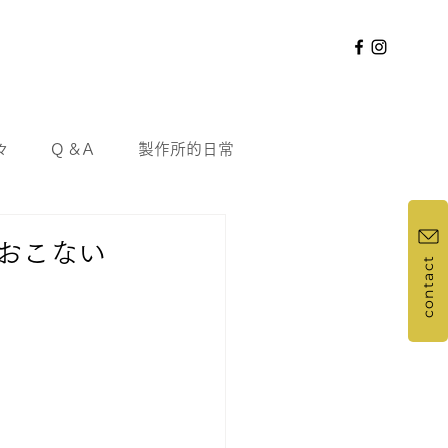
々
Q &Ａ
製作所的日常
をおこない
contact