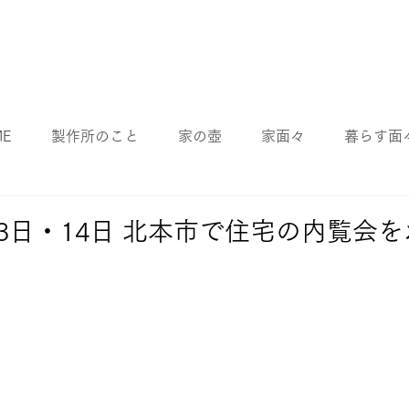
ME
製作所のこと
家の壺
家面々
暮らす面
月13日・14日 北本市で住宅の内覧会