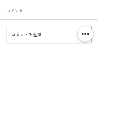
コメント
胡桃と杉
猛暑真っ只中の
コメントを追加…
​かねこ建築製作所
お問合せはこちら>>>
〒361-0025
埼玉県行田市埼玉 4722-2
TEL 048-594-2397