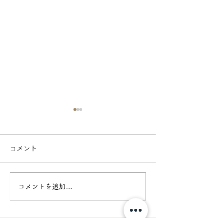
コメント
胡桃と杉
猛暑真っ只中の
コメントを追加…